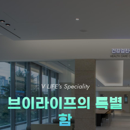
V LIFE’s Speciality
브이라이프의 특별
함